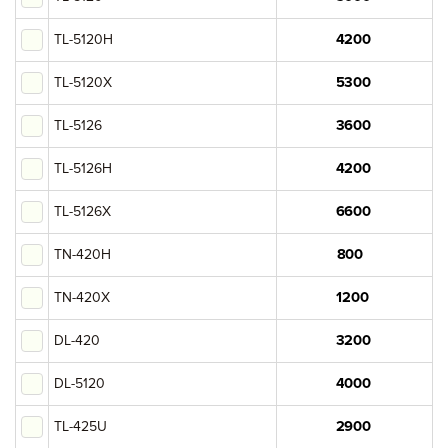
TL-5120H
Катюша
Вы добавили в корзину
TL-5120X
Sindoh
Цена,
Сумма,
Артикул
Кол-во
руб
руб.
TL-5126
TL-5126H
Итого:
TL-5126X
картриджей на сумму:
TN-420H
null руб.
TN-420X
Оформление заявки
DL-420
Сохранить и продолжить работу с прайс-листом
DL-5120
TL-425U