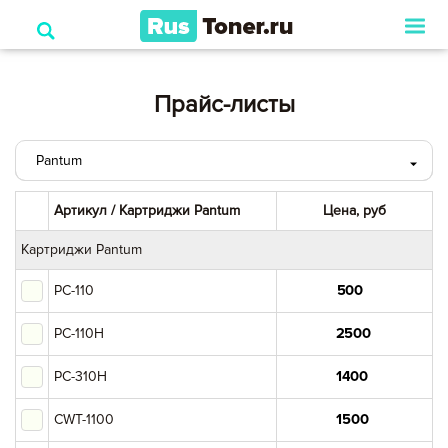
Прайс-листы
Pantum
HP
Артикул / Картриджи Pantum
Цена, руб
Canon
Картриджи Pantum
PC-110
Xerox
PC-110H
Samsung
PC-310H
Panasonic
CWT-1100
Kyocera Mita