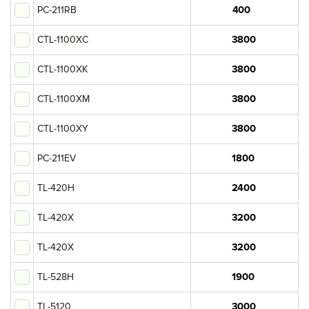
PC-211RB
Oki
CTL-1100XC
Brother
CTL-1100XK
Epson
CTL-1100XM
Konica-Minolta
CTL-1100XY
Lexmark
PC-211EV
Ricoh
TL-420H
Sharp
TL-420X
Toshiba
TL-420X
Fujifilm
TL-528H
Pantum
TL-5120