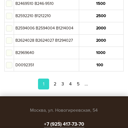
B2469510 B246-9510
B2592210 B1212210
B2594006 B2594004 B1214004
B2624028 B2624027 B1294027
B2969640
D0092351
1
2
3
4
5
...
Москва, ул. Новогиреевская, 54
+7 (925) 417-73-70