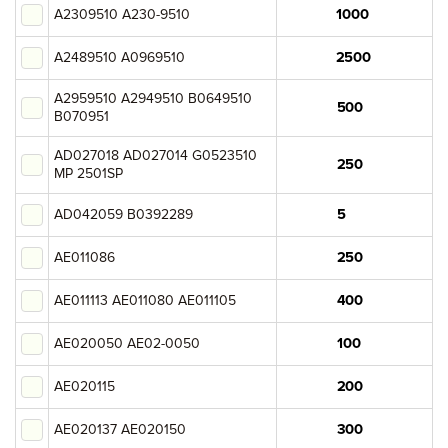
A2309510 A230-9510
Oki
A2489510 A0969510
Brother
A2959510 A2949510 B0649510
B070951
Epson
AD027018 AD027014 G0523510
Konica-Minolta
MP 2501SP
Lexmark
AD042059 B0392289
AE011086
Ricoh
AE011113 AE011080 AE011105
Sharp
AE020050 AE02-0050
Toshiba
AE020115
Fujifilm
AE020137 AE020150
Pantum