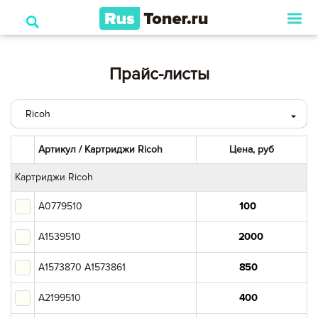
Прайс-листы
Ricoh
HP
Артикул / Картриджи Ricoh
Цена, руб
Canon
Картриджи Ricoh
A0779510
Xerox
A1539510
Samsung
A1573870 A1573861
Panasonic
A2199510
Kyocera Mita