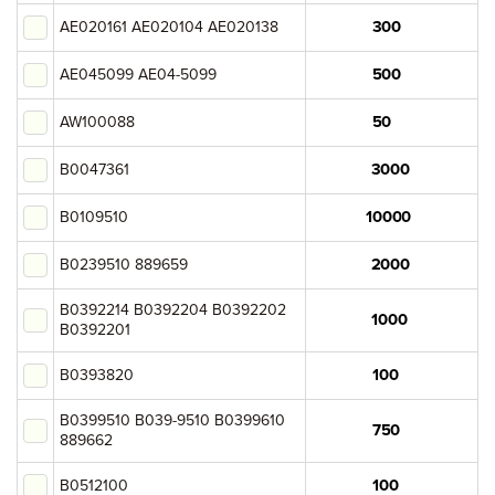
AE020161 AE020104 AE020138
Катюша
AE045099 AE04-5099
Sindoh
AW100088
B0047361
B0109510
B0239510 889659
B0392214 B0392204 B0392202
B0392201
B0393820
Вы добавили в корзину
B0399510 B039-9510 B0399610
889662
Цена,
Сумма,
Артикул
Кол-во
руб
руб.
B0512100