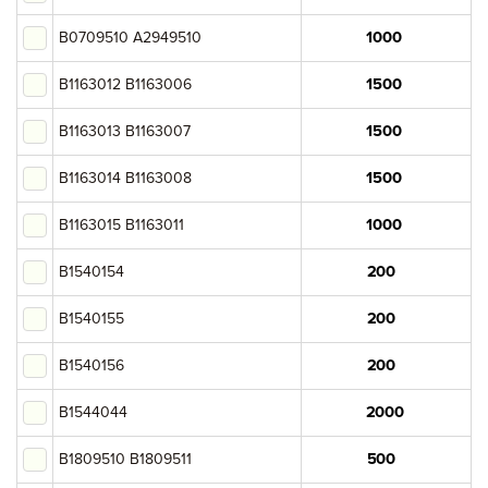
B0709510 A2949510
Итого:
B1163012 B1163006
картриджей на сумму:
null руб.
B1163013 B1163007
B1163014 B1163008
Оформление заявки
B1163015 B1163011
Сохранить и продолжить работу с прайс-листом
B1540154
B1540155
B1540156
B1544044
B1809510 B1809511