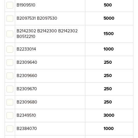
B1909510
B2097531 B2097530
B2142302 B2142300 B2142302
B0512210
B2233014
B2309640
B2309660
B2309670
B2309680
B2349510
B2384070