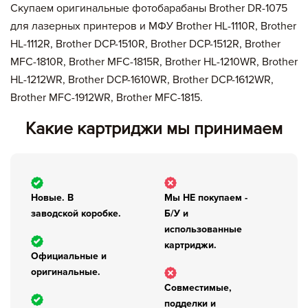
Скупаем оригинальные фотобарабаны Brother DR-1075
для лазерных принтеров и МФУ Brother HL-1110R, Brother
HL-1112R, Brother DCP-1510R, Brother DCP-1512R, Brother
MFC-1810R, Brother MFC-1815R, Brother HL-1210WR, Brother
HL-1212WR, Brother DCP-1610WR, Brother DCP-1612WR,
Brother MFC-1912WR, Brother MFC-1815.
Вы добавили в корзину
Какие картриджи мы принимаем
Цена,
Сумма,
Артикул
Кол-во
руб
руб.
Новые. В
Мы НЕ покупаем -
Итого:
заводской коробке.
Б/У и
использованные
картриджей на сумму:
картриджи.
Официальные и
null руб.
оригинальные.
Совместимые,
Оформление заявки
подделки и