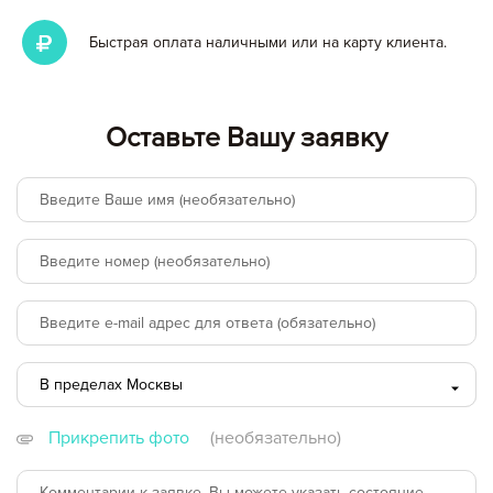
Быстрая оплата наличными или на карту клиента.
Оставьте Вашу заявку
В пределах Москвы
В пределах Москвы
Прикрепить фото
(необязательно)
за пределами МКАД