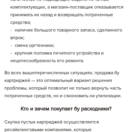
комплектующих, а магазин-поставщик отказывается
принимать их назад и возвращать потраченные
средства;
Вы добавили в корзину
наличие большого товарного запаса, сделанного
впрок;
Цена,
Сумма,
Артикул
Кол-во
руб
руб.
смена оргтехники;
крупная поломка печатного устройства и
нецелесообразность его ремонта.
Итого:
Во всех вышеперечисленных ситуациях, продажа бу
картриджей на сумму:
картриджей — это оптимальный вариант решения
null руб.
проблемы, который позволит не только вернуть часть
потраченных средств, но и сэкономить на утилизации.
Оформление заявки
Кто и зачем покупает бу расходники?
Сохранить и продолжить работу с прайс-листом
Скупка пустых картриджей осуществляется
ресайклинговыми компаниями, которые