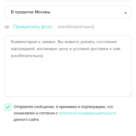
Оформление заявки
В пределах Москвы
Сохранить и продолжить работу с прайс-листом
В пределах Москвы
Прикрепить фото
(необязательно)
за пределами МКАД
другой город
Отправляя сообщение, я принимаю и подтверждаю, что
ознакомлен и согласен с
политикой конфиденциальности
данного сайта