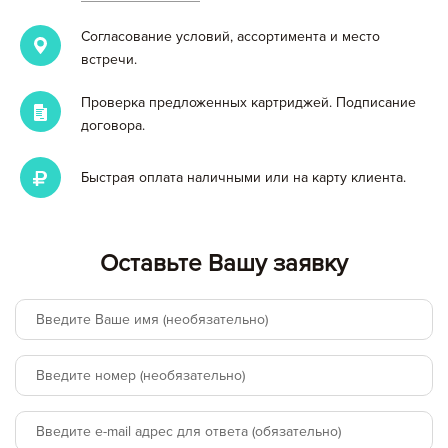
Согласование условий, ассортимента и место
встречи.
Проверка предложенных картриджей. Подписание
договора.
Быстрая оплата наличными или на карту клиента.
Вы добавили в корзину
Цена,
Сумма,
Артикул
Кол-во
Оставьте Вашу заявку
руб
руб.
Итого:
картриджей на сумму:
null руб.