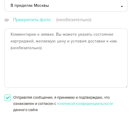
В пределах Москвы
Оформление заявки
В пределах Москвы
Прикрепить фото
(необязательно)
Сохранить и продолжить работу с прайс-листом
за пределами МКАД
другой город
Отправляя сообщение, я принимаю и подтверждаю, что
ознакомлен и согласен с
политикой конфиденциальности
данного сайта