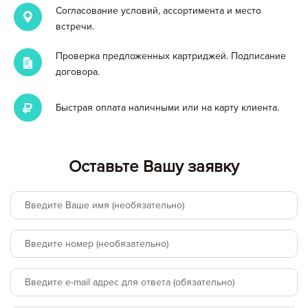
Согласование условий, ассортимента и место
встречи.
Проверка предложенных картриджей. Подписание
договора.
Быстрая оплата наличными или на карту клиента.
Вы добавили в корзину
Оставьте Вашу заявку
Цена,
Сумма,
Артикул
Кол-во
руб
руб.
Итого:
картриджей на сумму:
null руб.