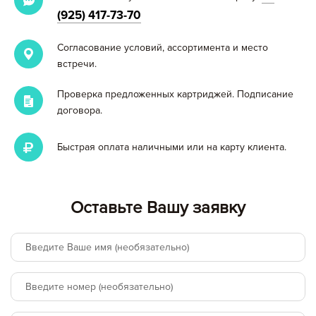
(925) 417-73-70
Согласование условий, ассортимента и место
встречи.
Проверка предложенных картриджей. Подписание
договора.
Быстрая оплата наличными или на карту клиента.
Вы добавили в корзину
Цена,
Сумма,
Артикул
Кол-во
Оставьте Вашу заявку
руб
руб.
Итого:
картриджей на сумму:
null руб.