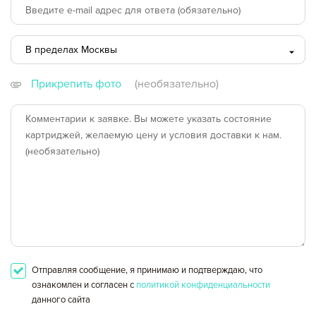
Оформление заявки
В пределах Москвы
Сохранить и продолжить работу с прайс-листом
В пределах Москвы
Прикрепить фото
(необязательно)
за пределами МКАД
другой город
Отправляя сообщение, я принимаю и подтверждаю, что
ознакомлен и согласен с
политикой конфиденциальности
данного сайта