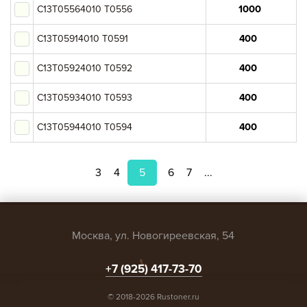
C13T05564010 T0556
C13T05914010 T0591
C13T05924010 T0592
C13T05934010 T0593
C13T05944010 T0594
3
4
5
6
7
...
Москва, ул. Новогиреевская, 54
+7 (925) 417-73-70
© 2018-2026 Rustoner.ru