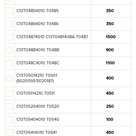
Итого:
C13T04854010 T0485
картриджей на сумму:
C13T04864010 T0486
null руб.
C13T04874010 C13T048140BA T0487
Оформление заявки
C13T048B4010 T048B
Сохранить и продолжить работу с прайс-листом
C13T048C4010 T048C
C13T05014210 T0501
(S020093/S020187)
C13T05114210 T0511
C13T05204010 T0520
C13T05404010 T0540
C13T05414010 T0541