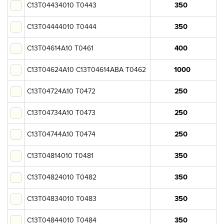
C13T04434010 T0443
Катюша
C13T04444010 T0444
Sindoh
C13T04614A10 T0461
C13T04624A10 C13T04614ABA T0462
C13T04724A10 T0472
C13T04734A10 T0473
C13T04744A10 T0474
C13T04814010 T0481
Вы добавили в корзину
C13T04824010 T0482
Цена,
Сумма,
Артикул
Кол-во
C13T04834010 T0483
руб
руб.
C13T04844010 T0484