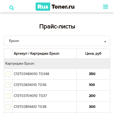
Прайс-листы
Epson
HP
Артикул / Картриджи Epson
Цена, руб
Canon
Картриджи Epson
C13T03484010 T0348
Xerox
C13T03614010 T036
Samsung
C13T03704010 T037
Panasonic
C13T03814A10 T038
Kyocera Mita