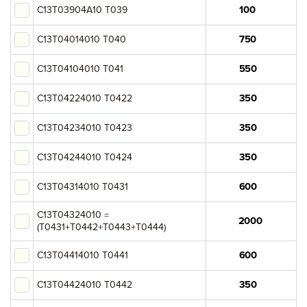
C13T03904A10 T039
Oki
C13T04014010 T040
Brother
C13T04104010 T041
Epson
C13T04224010 T0422
Konica-Minolta
C13T04234010 T0423
Lexmark
C13T04244010 T0424
Ricoh
C13T04314010 T0431
Sharp
C13T04324010 =
(T0431+T0442+T0443+T0444)
Toshiba
C13T04414010 T0441
Fujifilm
C13T04424010 T0442
Pantum