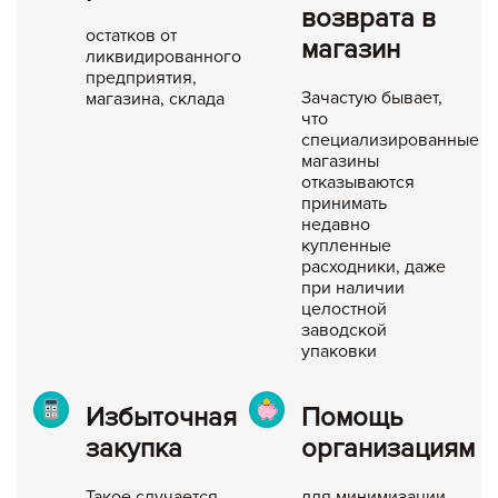
возврата в
остатков от
магазин
Оформление заявки
ликвидированного
предприятия,
Зачастую бывает,
магазина, склада
Сохранить и продолжить работу с прайс-листом
что
специализированные
магазины
отказываются
принимать
недавно
купленные
расходники, даже
при наличии
целостной
заводской
упаковки
Избыточная
Помощь
закупка
организациям
Такое случается,
для минимизации