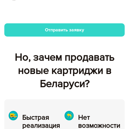
Отправить заявку
Но, зачем продавать
Вы добавили в корзину
новые картриджи в
Цена,
Сумма,
Беларуси?
Артикул
Кол-во
руб
руб.
Итого:
Быстрая
Нет
картриджей на сумму:
реализация
возможности
null руб.