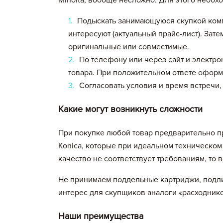
Minolta, вообще несложно. Для этого необх
Подыскать занимающуюся скупкой комп
интересуют (актуальный прайс-лист). Зате
оригинальные или совместимые.
Вы добавили в корзину
По телефону или через сайт и электро
товара. При положительном ответе оформ
Согласовать условия и время встречи,
Артикул
Принтер
Какие могут возникнуть сложности
Итого:
При покупке любой товар предварительно п
Konica, которые при идеальном техническом 
качество не соответствует требованиям, то 
Не принимаем поддельные картриджи, подли
Сохранить и продолжить работу с прайс-л
интерес для скупщиков аналоги «расходнико
Наши преимущества