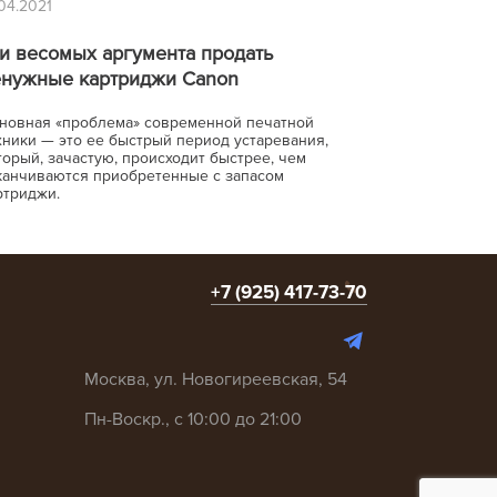
.04.2021
и весомых аргумента продать
енужные картриджи Canon
новная «проблема» современной печатной
хники — это ее быстрый период устаревания,
торый, зачастую, происходит быстрее, чем
канчиваются приобретенные с запасом
ртриджи.
+7 (925) 417-73-70
Москва, ул. Новогиреевская, 54
Пн-Воскр., с 10:00 до 21:00