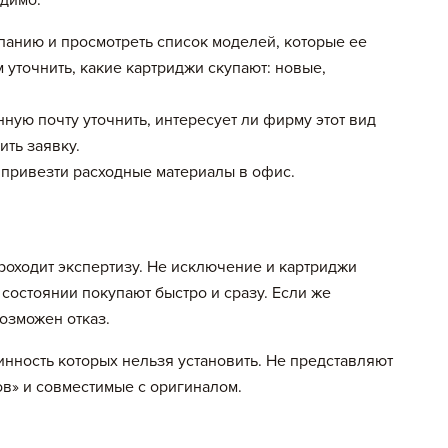
одимо:
анию и просмотреть список моделей, которые ее
м уточнить, какие картриджи скупают: новые,
нную почту уточнить, интересует ли фирму этот вид
ить заявку.
 привезти расходные материалы в офис.
Цена, руб
Кол.в
роходит экспертизу. Не исключение и картриджи
состоянии покупают быстро и сразу. Если же
возможен отказ.
нность которых нельзя установить. Не представляют
истом
в» и совместимые с оригиналом.