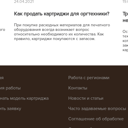
24.04.2021
19
Как продать картриджи для оргтехники?
Тр
н
При покупке расходных материалов для печатного
ого
оборудования всегда возникает вопрос
Ос
относительно необходимого их количества. Как
те
правило, картриджи покупаются с запасом.
ко
за
ка
ая
Работа с регионами
ия работы
Контакты
знать модель картриджа
Новости и статьи
ить заявку
Часто задаваемые вопросы
Соглашение об обработке