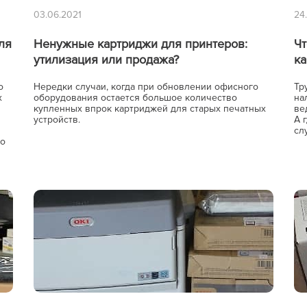
03.06.2021
24
ля
Ненужные картриджи для принтеров:
Чт
утилизация или продажа?
к
о
Нередки случаи, когда при обновлении офисного
Тр
х
оборудования остается большое количество
на
купленных впрок картриджей для старых печатных
ве
устройств.
А 
сл
но