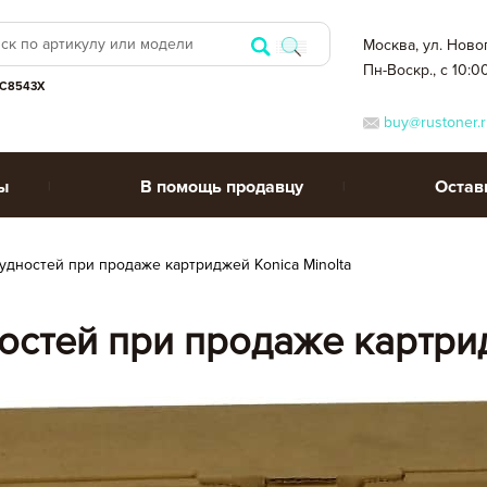
Москва, ул. Ново
Пн-Воскр., с 10:0
C8543X
buy@rustoner.r
ы
В помощь продавцу
Остав
удностей при продаже картриджей Konica Minolta
остей при продаже картрид