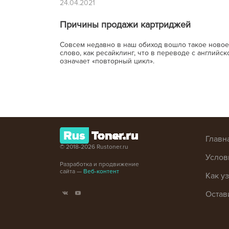
24.04.2021
Причины продажи картриджей
Совсем недавно в наш обиход вошло такое новое
слово, как ресайклинг, что в переводе с английск
означает «повторный цикл».
Главн
© 2018-2026 Rustoner.ru
Услов
Разработка и продвижение
сайта —
Веб-контент
Как у
Остав