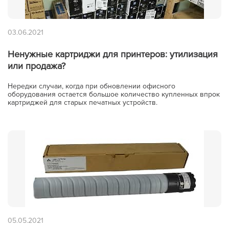
Итого:
03.06.2021
картриджей на сумму:
null руб.
Ненужные картриджи для принтеров: утилизация
или продажа?
Оформление заявки
Нередки случаи, когда при обновлении офисного
оборудования остается большое количество купленных впрок
картриджей для старых печатных устройств.
Сохранить и продолжить работу с прайс-листом
05.05.2021