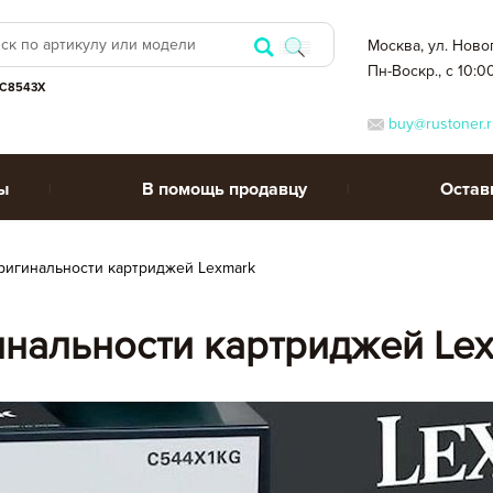
Москва, ул. Ново
Пн-Воскр., с 10:0
C8543X
buy@rustoner.r
ы
В помощь продавцу
Остав
игинальности картриджей Lexmark
нальности картриджей Le