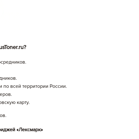
истом
sToner.ru?
осредников.
дников.
и по всей территории России.
леров.
вскую карту.
ов.
риджей «Лексмарк»