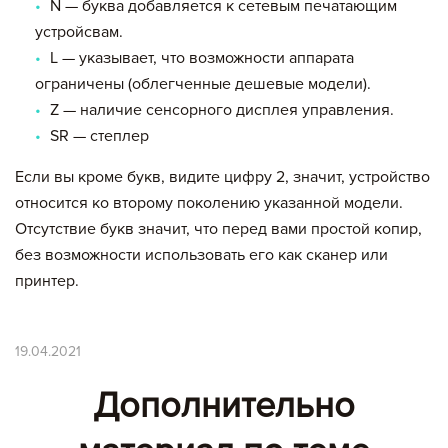
N — буква добавляется к сетевым печатающим
устройсвам.
Цена,
Сумма,
Артикул
Кол-во
руб
руб.
L — указывает, что возможности аппарата
ограничены (облегченные дешевые модели).
Z — наличие сенсорного дисплея управления.
Итого:
SR — степлер
картриджей на сумму:
Если вы кроме букв, видите цифру 2, значит, устройство
null руб.
относится ко второму поколению указанной модели.
Отсутствие букв значит, что перед вами простой копир,
Оформление заявки
без возможности использовать его как сканер или
принтер.
Сохранить и продолжить работу с прайс-листом
19.04.2021
Дополнительно