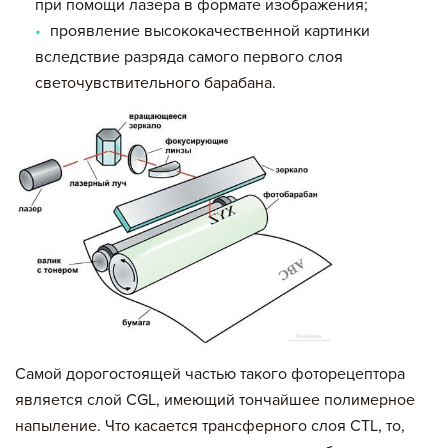
при помощи лазера в формате изображения;
проявление высококачественной картинки
вследствие разряда самого первого слоя
светочувствительного барабана.
Самой дорогостоящей частью такого фоторецептора
является слой СGL, имеющий тончайшее полимерное
напыление. Что касается трансферного слоя СТL, то,
Вы добавили в корзину