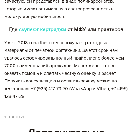
зачастую, он представлен в виде поликарбонатов,
которые имеют оптимальную светопрозрачность и
Цена,
Сумма,
Артикул
Кол-во
руб
руб.
молекулярную мобильность.
Где
скупают картриджи
от МФУ или принтеров
Итого:
Уже с 2018 года Rustoner.ru покупает расходные
картриджей на сумму:
материалы от печатной оргтехники. За этот срок нам
null руб.
удалось сформировать полный прайс лист с более чем
7000 наименований артикулов. Менеджеры готовы
оказать помощь и сделать честную оценку и расчет.
Оформление заявки
Получить консультацию и оставить заявку можно по
Сохранить и продолжить работу с прайс-листом
телефонам: +7 (925) 417-73-70 (WhatsApp и Viber), +7 (495)
128-47-29.
19.04.2021