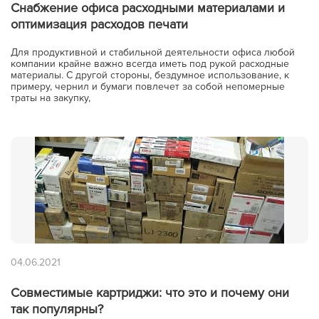
Снабжение офиса расходными материалами и
Цена,
Сумма,
Артикул
Кол-во
руб
руб.
оптимизация расходов печати
Для продуктивной и стабильной деятельности офиса любой
компании крайне важно всегда иметь под рукой расходные
Итого:
материалы. С другой стороны, бездумное использование, к
примеру, чернил и бумаги повлечет за собой непомерные
траты на закупку,
картриджей на сумму:
null руб.
Оформление заявки
Сохранить и продолжить работу с прайс-листом
04.06.2021
Совместимые картриджи: что это и почему они
так популярны?