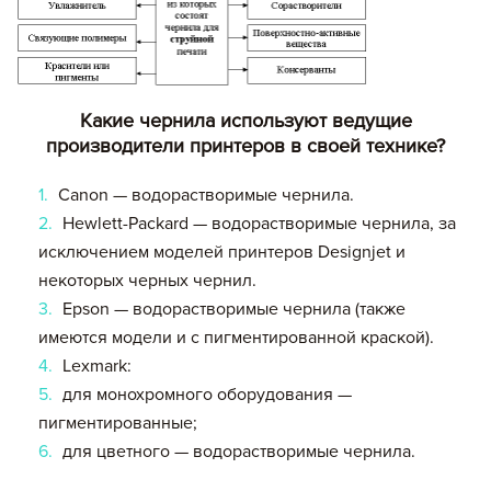
Какие чернила используют ведущие
производители принтеров в своей технике?
Canon — водорастворимые чернила.
Hewlett-Packard — водорастворимые чернила, за
исключением моделей принтеров Designjet и
некоторых черных чернил.
Epson — водорастворимые чернила (также
имеются модели и с пигментированной краской).
Lexmark:
Вы добавили в корзину
для монохромного оборудования —
пигментированные;
Цена,
Сумма,
Артикул
Кол-во
для цветного — водорастворимые чернила.
руб
руб.