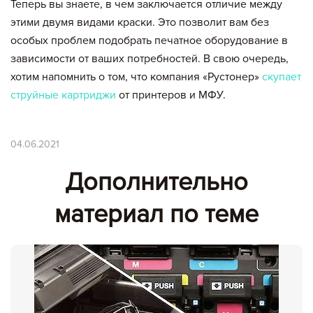
Теперь вы знаете, в чем заключается отличие между
Итого:
этими двумя видами краски. Это позволит вам без
особых проблем подобрать печатное оборудование в
картриджей на сумму:
зависимости от ваших потребностей. В свою очередь,
null руб.
хотим напомнить о том, что компания «Рустонер»
скупает
струйные картриджи
от принтеров и МФУ.
Оформление заявки
04.06.2021
Сохранить и продолжить работу с прайс-листом
Дополнительно
материал по теме