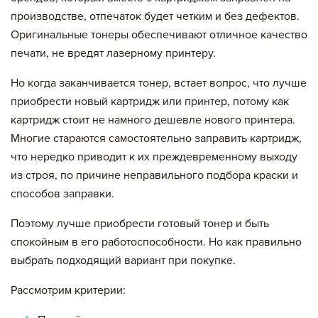
руб
руб.
производстве, отпечаток будет четким и без дефектов.
Оригинальные тонеры обеспечивают отличное качество
Итого:
печати, не вредят лазерному принтеру.
картриджей на сумму:
Но когда заканчивается тонер, встает вопрос, что лучше
null руб.
приобрести новый картридж или принтер, потому как
картридж стоит не намного дешевле нового принтера.
Многие стараются самостоятельно заправить картридж,
Оформление заявки
что нередко приводит к их преждевременному выходу
из строя, по причине неправильного подбора краски и
Сохранить и продолжить работу с прайс-листом
способов заправки.
Поэтому лучше приобрести готовый тонер и быть
спокойным в его работоспособности. Но как правильно
выбрать подходящий вариант при покупке.
Рассмотрим критерии: