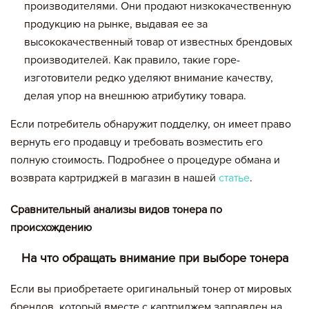
производителями. Они продают низкокачественную
продукцию на рынке, выдавая ее за
высококачественный товар от известных брендовых
производителей. Как правило, такие горе-
изготовители редко уделяют внимание качеству,
делая упор на внешнюю атрибутику товара.
Если потребитель обнаружит подделку, он имеет право
вернуть его продавцу и требовать возместить его
полную стоимость. Подробнее о процедуре обмана и
возврата картриджей в магазин в нашей
статье
.
Сравнительный анализы видов тонера по
происхождению
На что обращать внимание при выборе тонера
Вы добавили в корзину
Если вы приобретаете оригинальный тонер от мировых
Цена,
Сумма,
Артикул
Кол-во
брендов, который вместе с картриджем заправлен на